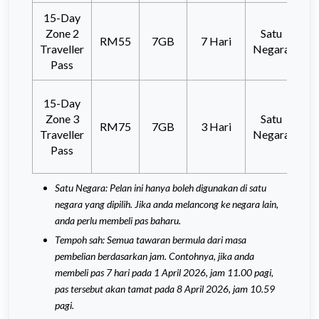
15-Day
M
Zone 2
Satu
RM55
7GB
7 Hari
Ph
Traveller
Negara
Pass
15-Day
Zone 3
Satu
RM75
7GB
3 Hari
Qa
Traveller
Negara
Pass
Satu Negara: Pelan ini hanya boleh digunakan di satu
negara yang dipilih. Jika anda melancong ke negara lain,
anda perlu membeli pas baharu.
Tempoh sah: Semua tawaran bermula dari masa
pembelian berdasarkan jam. Contohnya, jika anda
membeli pas 7 hari pada 1 April 2026, jam 11.00 pagi,
pas tersebut akan tamat pada 8 April 2026, jam 10.59
pagi.