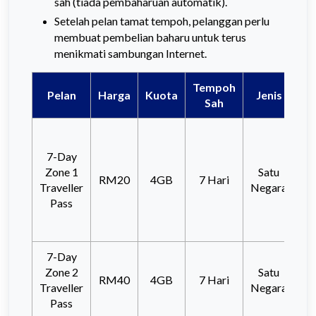
sah (tiada pembaharuan automatik).
Setelah pelan tamat tempoh, pelanggan perlu
membuat pembelian baharu untuk terus
menikmati sambungan Internet.
Tempoh
Pelan
Harga
Kuota
Jenis
Sah
ya
Ba
C
7-Day
Ho
Zone 1
Satu
RM20
4GB
7 Hari
I
Traveller
Negara
Si
Pass
T
7-Day
Zone 2
Satu
Chi
RM40
4GB
7 Hari
Traveller
Negara
Pass
Ko