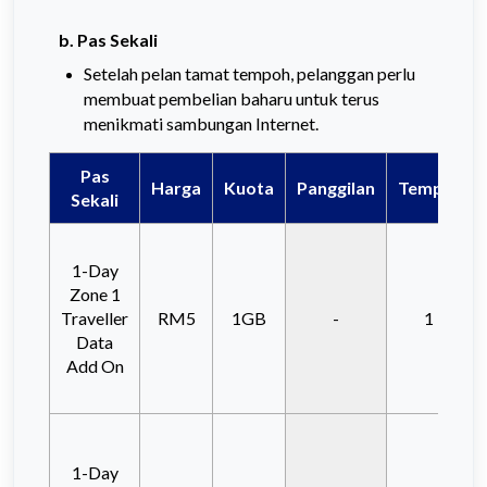
b.
Pas Sekali
Setelah pelan tamat tempoh, pelanggan perlu
membuat pembelian baharu untuk terus
menikmati sambungan Internet.
Pas
Harga
Kuota
Panggilan
Tempoh
Sa
Sekali
1-Day
Zone 1
Traveller
RM5
1GB
-
1 Hari
Data
Add On
1-Day