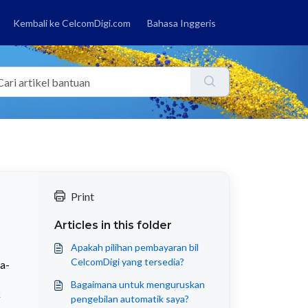
Kembali ke CelcomDigi.com
Bahasa Inggeris
Print
Articles in this folder
Apakah pilihan pembayaran bil
CelcomDigi yang tersedia?
a-
Bagaimana untuk menguruskan
k
pengebilan automatik saya?