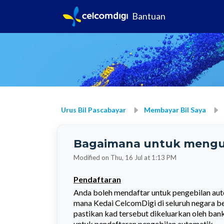
Bantuan
Urus Bil Pascabayar
Membayar Bil Saya
Bagaimana untuk mengur
Modified on Thu, 16 Jul at 1:13 PM
Pendaftaran
Anda boleh mendaftar untuk pengebilan aut
mana Kedai CelcomDigi di seluruh negara be
pastikan kad tersebut dikeluarkan oleh ban
untuk pendaftaran pengebilan automatik.