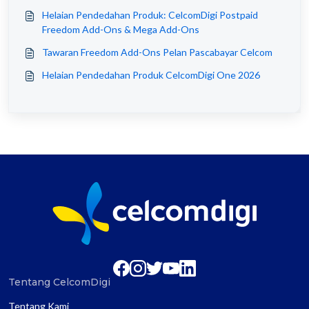
Helaian Pendedahan Produk: CelcomDigi Postpaid
Freedom Add-Ons & Mega Add-Ons
Tawaran Freedom Add-Ons Pelan Pascabayar Celcom
Helaian Pendedahan Produk CelcomDigi One 2026
Tentang CelcomDigi
Tentang Kami