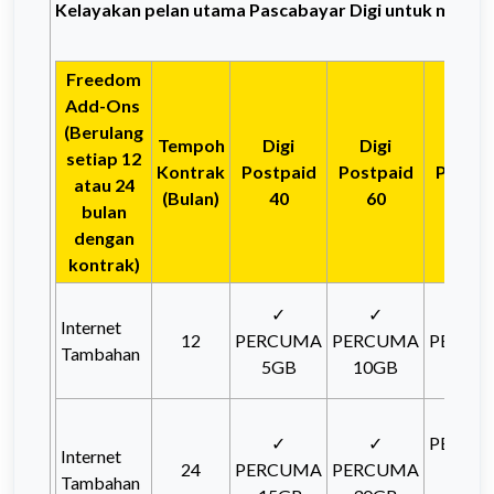
Kelayakan pelan utama Pascabayar Digi untuk mela
Freedom
Add-Ons
(Berulang
Tempoh
Digi
Digi
Digi
setiap 12
Kontrak
Postpaid
Postpaid
Postpa
atau 24
(Bulan)
40
60
90
bulan
dengan
kontrak)
✓
✓
✓
Internet
12
PERCUMA
PERCUMA
PERCU
Tambahan
5GB
10GB
20G
✓
✓
✓
PERCU
Internet
24
PERCUMA
PERCUMA
60G
Tambahan