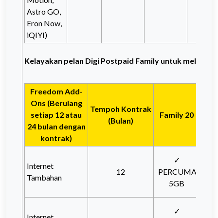
Astro GO,
Eron Now,
iQIYI)
Kelayakan pelan Digi Postpaid Family untuk melangg
Freedom Add-
Ons (Berulang
Tempoh Kontrak
setiap 12 atau
Family 20
Fam
(Bulan)
24 bulan dengan
kontrak)
✓
Internet
12
PERCUMA
PE
Tambahan
5GB
1
✓
Internet