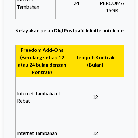
24
PERCUMA
PE
Tambahan
15GB
Kelayakan pelan Digi Postpaid Infinite
untuk melangg
Freedom Add-Ons
(Berulang setiap 12
Tempoh Kontrak
Digi P
atau 24 bulan dengan
(Bulan)
kontrak)
Internet Tambahan +
12
Rebat
5GB 
Internet Tambahan
12
10