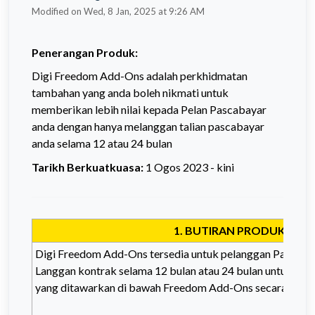
Modified on Wed, 8 Jan, 2025 at 9:26 AM
Penerangan Produk:
Digi Freedom Add-Ons adalah perkhidmatan
tambahan yang anda boleh nikmati untuk
memberikan lebih nilai kepada Pelan Pascabayar
anda dengan hanya melanggan talian pascabayar
anda selama 12 atau 24 bulan
Tarikh Berkuatkuasa:
1 Ogos 2023 - kini
1. BUTIRAN PRODUK DAN
Digi Freedom Add-Ons tersedia untuk pelanggan
Pascaba
Langgan kontrak selama 12 bulan atau 24 bulan untuk me
yang ditawarkan di bawah Freedom Add-Ons secara perc