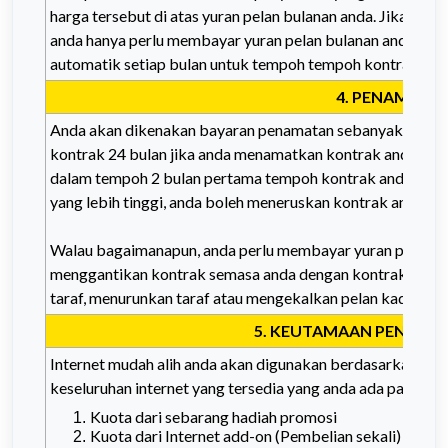
harga tersebut di atas yuran pelan bulanan anda. Jika tiada
anda hanya perlu membayar yuran pelan bulanan anda,
Fre
automatik setiap bulan untuk tempoh tempoh kontrak and
4. PENAMATA
Anda akan dikenakan bayaran penamatan sebanyak
RM30 
kontrak 24 bulan jika anda menamatkan kontrak anda ata
dalam tempoh 2 bulan pertama tempoh kontrak anda. Jika
yang lebih tinggi, anda boleh meneruskan kontrak anda t
Walau bagaimanapun, anda perlu membayar yuran penamat
menggantikan kontrak semasa anda dengan kontrak bahar
taraf, menurunkan taraf atau mengekalkan pelan kadar y
5. KEUTAMAAN PENGGU
Internet mudah alih anda akan digunakan berdasarkan ke
keseluruhan internet yang tersedia yang anda ada pada bil
Kuota dari sebarang hadiah promosi
Kuota dari Internet add-on (Pembelian sekali)