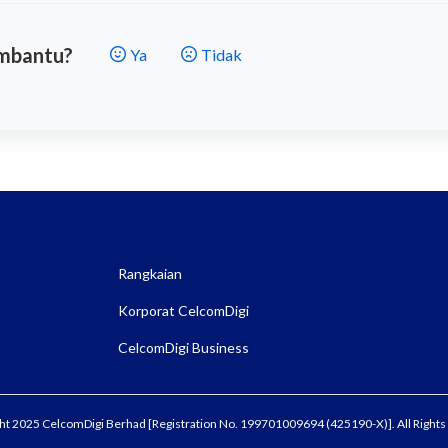
embantu?
Ya
Tidak
Rangkaian
Korporat CelcomDigi
CelcomDigi Business
ht 2025 CelcomDigi Berhad [Registration No. 199701009694 (425190-X)]. All Rights