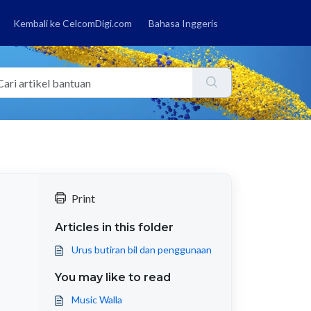
Kembali ke CelcomDigi.com
Bahasa Inggeris
Print
Articles in this folder
Urus butiran bil dan penggunaan
You may like to read
Music Walla