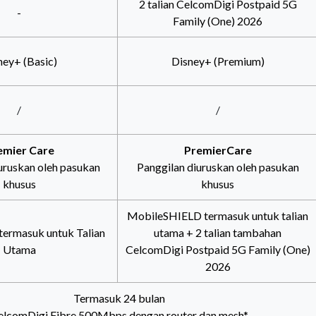
2 talian CelcomDigi Postpaid 5G
-
Family (One) 2026
ney+ (Basic)
Disney+ (Premium)
/
/
emier Care
PremierCare
uruskan oleh pasukan
Panggilan diuruskan oleh pasukan
khusus
khusus
MobileSHIELD termasuk untuk talian
rmasuk untuk Talian
utama + 2 talian tambahan
Utama
CelcomDigi Postpaid 5G Family (One)
2026
Termasuk 24 bulan
elcomDigi Fibre 500Mbps dengan router dan mesh*