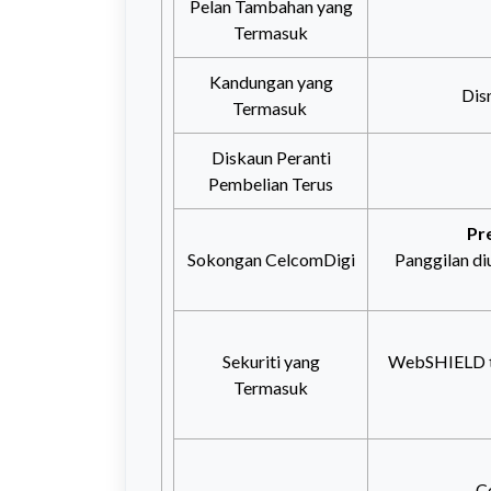
Pelan Tambahan yang
Termasuk
Kandungan yang
Dis
Termasuk
Diskaun Peranti
Pembelian Terus
Pr
Sokongan CelcomDigi
Panggilan di
Sekuriti yang
WebSHIELD te
Termasuk
C