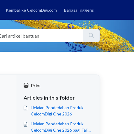
Kembali ke CelcomDigi.com
Bahasa Inggeris
Print
Articles in this folder
Helaian Pendedahan Produk
CelcomDigi One 2026
Helaian Pendedahan Produk
CelcomDigi One 2026 bagi Talian