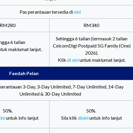
Pas perantauan tersedia di
sini
RM280
RM340
Sehingga 6 talian (termasuk 2 talian
ngga 6 talian
CelcomDigi Postpaid 5G Family (One)
tuk maklumat lanjut.
2026).
Klik
di sini
untuk maklumat lanjut.
Faedah Pelan
perantauan 3-Day, 3-Day Unlimited, 7-Day Unlimited, 14-Day
Unlimited & 30-Day Unlimited
50%.
50%.
ini
untuk info lanjut
Sila klik
disini
untuk info lanjut