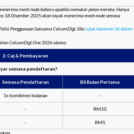
uk menerima mesh node baharu apabila menukar pelan mereka. Hanya
epas 18 Disember 2025 akan layak menerima mesh node semasa
 Polisi Penggunaan Saksama CelcomDigi. Sila
rujuk halaman 36 dalam
talian CelcomDigi One 2026 utama.
2. Caj & Pembayaran
bayar semasa pendaftaran?
Semasa Pendaftaran
Bil Bulan Pertama
1x komitmen bulanan
-
-
RM10
-
RM5
takan.