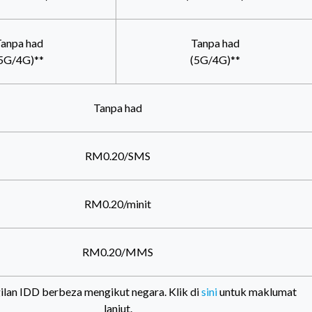
anpa had
Tanpa had
5G/4G)**
(5G/4G)**
Tanpa had
RM0.20/SMS
RM0.20/minit
RM0.20/MMS
lan IDD berbeza mengikut negara. Klik di
sini
untuk maklumat
lanjut.