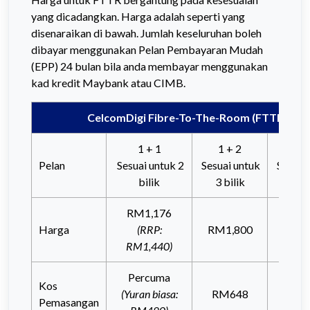
yang dicadangkan. Harga adalah seperti yang
disenaraikan di bawah. Jumlah keseluruhan boleh
dibayar menggunakan Pelan Pembayaran Mudah
(EPP) 24 bulan bila anda membayar menggunakan
kad kredit Maybank atau CIMB.
CelcomDigi Fibre-To-The-Room (FTTR)
1 + 1
1 + 2
1 +
Pelan
Sesuai untuk 2
Sesuai untuk
Sesuai
bilik
3 bilik
4 bi
RM1,176
Harga
(RRP:
RM1,800
RM2,
RM1,440)
Percuma
Kos
(Yuran biasa:
RM648
RM8
Pemasangan