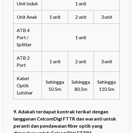
Unit Induk
1 unit
Unit Anak
1 unit
2 unit
3 unit
ATB 4
Port /
1 unit
Splitter
ATB 2
1 unit
2 unit
3 unit
Port
Kabel
Sehingga
Sehingga
Sehingga
Optik
50.5m
80.5m
110.5m
Lutsinar
9. Adakah terdapat kontrak terikat dengan
langganan CelcomDigi FTTR dan waranti untuk
peranti dan pendawaian fiber optik yang
digunakan untuk CelcomDigi FTTR?