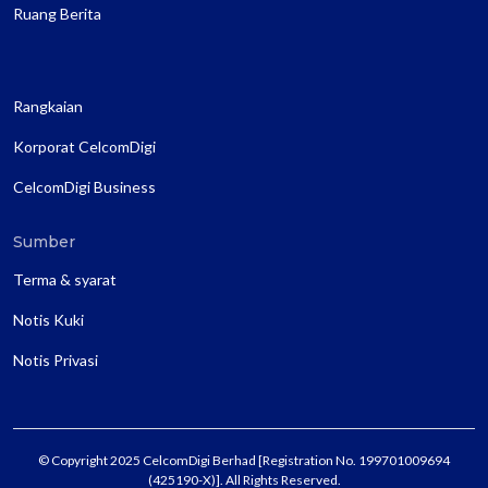
Ruang Berita
Rangkaian
Korporat CelcomDigi
CelcomDigi Business
Sumber
Terma & syarat
Notis Kuki
Notis Privasi
© Copyright 2025 CelcomDigi Berhad [Registration No. 199701009694
(425190-X)]. All Rights Reserved.