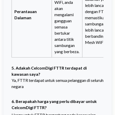
WiFi, anda
lebih lancar
akan
Perantauan
dengan FTTR,
mengalami
Dalaman
memastikan
gangguan
sambungan yang
semasa
lebih lancar
bertukar
berbanding
antara titik
Mesh WiFi.
sambungan
yang berbeza.
5. Adakah CelcomDigi FTTR terdapat di
kawasan saya?
Ya, FTTR terdapat untuk semua pelanggan di seluruh
negara
6. Berapakah harga yang perlu dibayar untuk
CelcomDigi FTTR?
Harga untuk FTTR bergantung pada kesesuaian