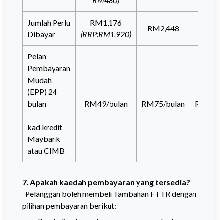
RM
480)
Jumlah Perlu
RM1,176
RM2,448
RM3,
Dibayar
(RRP:RM1,920)
Pelan
Pembayaran
Mudah
(EPP) 24
bulan
RM49/bulan
RM75/bulan
RM95/
kad kredit
Maybank
atau CIMB
7. Apakah kaedah pembayaran yang tersedia?
Pelanggan boleh membeli Tambahan FTTR dengan
pilihan pembayaran berikut: