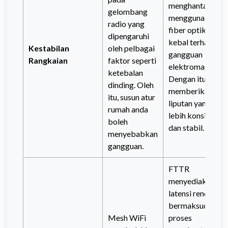
menghantar data
gelombang
menggunakan
radio yang
fiber optik yang
dipengaruhi
kebal terhadap
Kestabilan
oleh pelbagai
gangguan
Rangkaian
faktor seperti
elektromagnetik
ketebalan
Dengan itu FTT
dinding. Oleh
memberikan
itu, susun atur
liputan yang
rumah anda
lebih konsisten
boleh
dan stabil.
menyebabkan
gangguan.
FTTR
menyediakan
latensi rendah. In
bermaksud
Mesh WiFi
proses