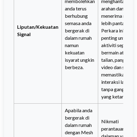
membolehkan
menghantar
anda terus
arahan dan
berhubung
menerima respo
semasa anda
lebih pantas.
Liputan/Kekuatan
bergerak di
Perkara ini
Signal
dalam rumah
penting untuk
namun
aktiviti seperti
kekuatan
bermain atas
isyarat ungkin
talian, panggilan
berbeza.
video dan strim,
memastikan
interaksi lancar
tanpa gangguan
yang ketara.
Apabila anda
bergerak di
Nikmati
dalam rumah
perantauan
dengan Mesh
dalaman yang