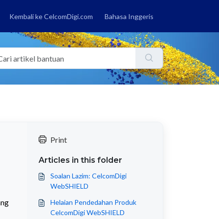
Kembali ke CelcomDigi.com
Bahasa Inggeris
Print
Articles in this folder
Soalan Lazim: CelcomDigi
WebSHIELD
ang
Helaian Pendedahan Produk
CelcomDigi WebSHIELD