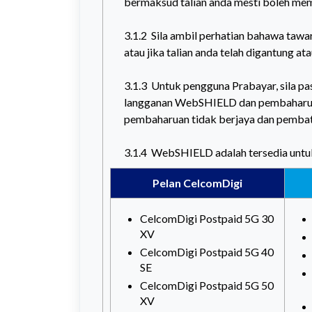
bermaksud talian anda mesti boleh me
3.1.2 Sila ambil perhatian bahawa tawar
atau jika talian anda telah digantung a
3.1.3 Untuk pengguna Prabayar, sila p
langganan WebSHIELD dan pembaharuan
pembaharuan tidak berjaya dan pembat
3.1.4 WebSHIELD adalah tersedia untu
Pelan
CelcomDigi
CelcomDigi Postpaid 5G 30
XV
CelcomDigi Postpaid 5G 40
SE
CelcomDigi Postpaid 5G 50
XV