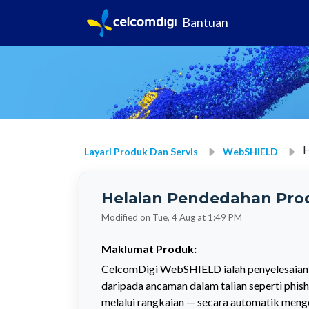
Bantuan
H
Layari Produk Dan Servis
WebSHIELD
Helaian Pendedahan Pro
Modified on Tue, 4 Aug at 1:49 PM
Maklumat Produk:
CelcomDigi WebSHIELD ialah penyelesaian 
daripada ancaman dalam talian seperti phish
melalui rangkaian — secara automatik meng