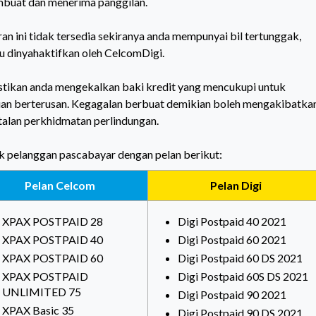
mbuat dan menerima panggilan.
an ini tidak tersedia sekiranya anda mempunyai bil tertunggak,
tau dinyahaktifkan oleh CelcomDigi.
astikan anda mengekalkan baki kredit yang mencukupi untuk
 berterusan. Kegagalan berbuat demikian boleh mengakibatka
alan perkhidmatan perlindungan.
k pelanggan pascabayar dengan pelan berikut:
Pelan Celcom
Pelan Digi
XPAX POSTPAID 28
Digi Postpaid 40 2021
XPAX POSTPAID 40
Digi Postpaid 60 2021
XPAX POSTPAID 60
Digi Postpaid 60 DS 2021
XPAX POSTPAID
Digi Postpaid 60S DS 2021
UNLIMITED 75
Digi Postpaid 90 2021
XPAX Basic 35
Digi Postpaid 90 DS 2021