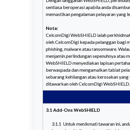
Dengan langganan WebSHIELD, perlindunga
sentiasa beroperasi apabila anda disambun
memastikan pengalaman pelayaran yang le
Nota:
CelcomDigi WebSHIELD ialah perkhidmata
oleh CelcomDigi kepada pelanggan bagi 
phishing, malware atau ransomware. Wala
menjamin perlindungan sepenuhnya atau m
WebSHIELD menyediakan lapisan pertahan
berwaspada dan mengamalkan tabiat pelay
sebarang kehilangan atau kerosakan yang 
ditawarkan oleh CelcomDigi WebSHIELD.
3.1 Add-Ons WebSHIELD
3.1.1 Untuk menikmati tawaran ini, anda