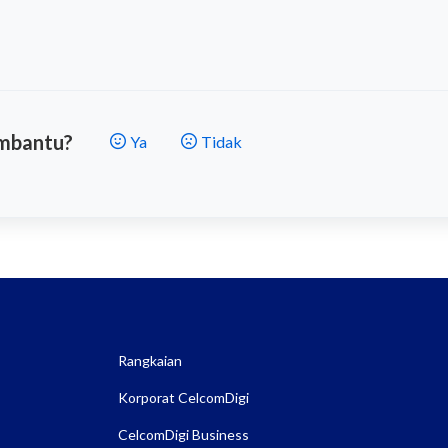
embantu?
Ya
Tidak
Rangkaian
Korporat CelcomDigi
CelcomDigi Business