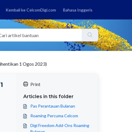
Kembali ke CelcomDigi.com
Bahasa Inggeris
ihentikan 1 Ogos 2023)
1
Print
Articles in this folder
Pas Perantauan Bulanan
Roaming Percuma Celcom
Digi Freedom Add-Ons Roaming
Bulanan