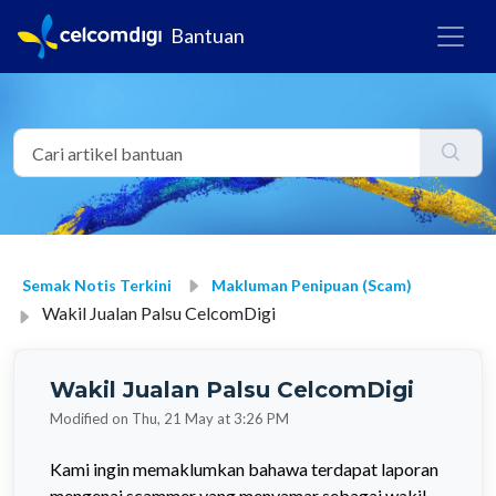
Bantuan
Semak Notis Terkini
Makluman Penipuan (Scam)
Wakil Jualan Palsu CelcomDigi
Wakil Jualan Palsu CelcomDigi
Modified on Thu, 21 May at 3:26 PM
Kami ingin memaklumkan bahawa terdapat laporan
mengenai scammer yang menyamar sebagai wakil