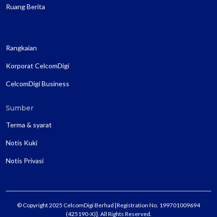
Ruang Berita
Rangkaian
Korporat CelcomDigi
CelcomDigi Business
Sumber
Terma & syarat
Notis Kuki
Notis Privasi
© Copyright 2025 CelcomDigi Berhad [Registration No. 199701009694
(425190-X)]. All Rights Reserved.