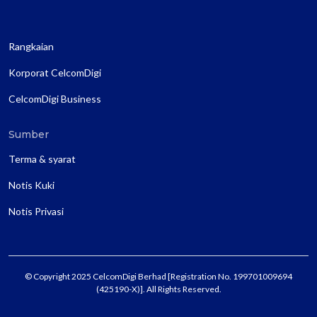
Rangkaian
Korporat CelcomDigi
CelcomDigi Business
Sumber
Terma & syarat
Notis Kuki
Notis Privasi
© Copyright 2025 CelcomDigi Berhad [Registration No. 199701009694
(425190-X)]. All Rights Reserved.