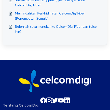
CelcomDigi Fiber
Memindahkan Perkhidmatan CelcomDigi Fiber
(Penempatan Semula)
Bolehkah saya menukar ke CelcomDigi Fiber dari telco
lain?
Tentang CelcomDigi