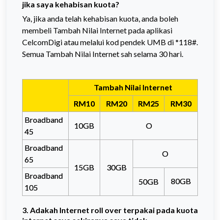
jika saya kehabisan kuota?
Ya, jika anda telah kehabisan kuota, anda boleh
membeli Tambah Nilai Internet pada aplikasi
CelcomDigi atau melalui kod pendek UMB di *118#.
Semua Tambah Nilai Internet sah selama
30 hari.
Tambah Nilai Internet
RM10
RM20
RM25
RM30
Broadband
10GB
O
45
Broadband
O
65
15GB
30GB
Broadband
80GB
50GB
105
3. Adakah Internet roll over terpakai pada kuota