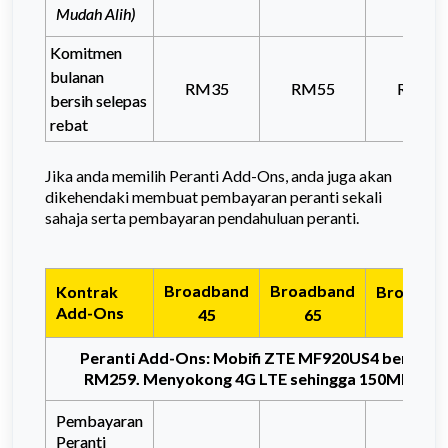
Mudah Alih)
Komitmen
bulanan
RM35
RM55
RM95
bersih selepas
rebat
Jika anda memilih Peranti Add-Ons, anda juga akan
dikehendaki membuat pembayaran peranti sekali
sahaja serta pembayaran pendahuluan peranti.
Broadband
Broadband
Kontrak
Broadba
Add-Ons
105
45
65
Peranti Add-Ons: Mobifi ZTE MF920US4 bernilai
RM259. Menyokong 4G LTE sehingga 150Mbps.
Pembayaran
Peranti