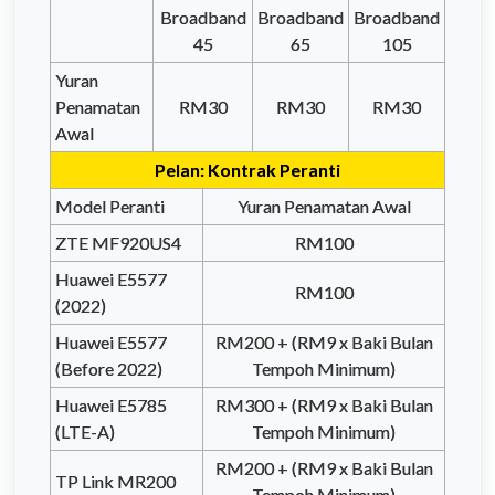
Broadband
Broadband
Broadband
45
65
105
Yuran
Penamatan
RM30
RM30
RM30
Awal
Pelan: Kontrak Peranti
Model Peranti
Yuran Penamatan Awal
ZTE MF920US4
RM100
Huawei E5577
RM100
(2022)
Huawei E5577
RM200 + (RM9 x Baki Bulan
(Before 2022)
Tempoh Minimum)
Huawei E5785
RM300 + (RM9 x Baki Bulan
(LTE-A)
Tempoh Minimum)
RM200 + (RM9 x Baki Bulan
TP Link MR200
Tempoh Minimum)