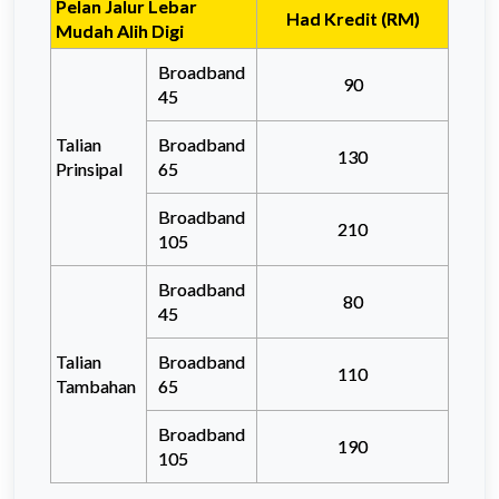
Pelan Jalur Lebar
Had Kredit (RM)
Mudah Alih Digi
Broadband
90
45
Talian
Broadband
130
Prinsipal
65
Broadband
210
105
Broadband
80
45
Talian
Broadband
110
Tambahan
65
Broadband
190
105