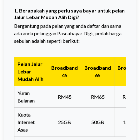
1. Berapakah yang perlu saya bayar untuk pelan
Jalur Lebar Mudah Alih Digi?
Bergantung pada pelan yang anda daftar dan sama
ada anda pelanggan Pascabayar Digi, jumlah harga
sebulan adalah seperti berikut:
Pelan Jalur
Broadband
Broadband
Broadba
Lebar
45
65
105
Mudah Alih
Yuran
RM45
RM65
RM105
Bulanan
Kuota
Internet
25GB
50GB
100GB
Asas