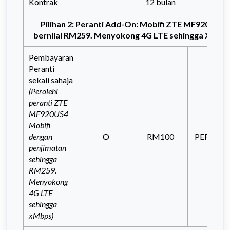
Kontrak
12 bulan
Pilihan 2: Peranti Add-On: Mobifi ZTE MF920US4
bernilai RM259. Menyokong 4G LTE sehingga XMbp
Pembayaran
Peranti
sekali sahaja
(Perolehi
peranti ZTE
MF920US4
Mobifi
dengan
O
RM100
PERCUM
penjimatan
sehingga
RM259.
Menyokong
4G LTE
sehingga
xMbps)