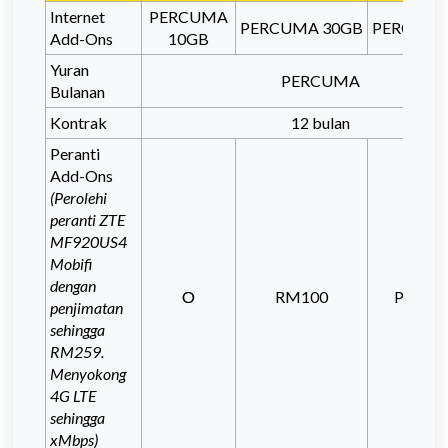
Internet
PERCUMA
PERCUMA
30GB
PERCUM
Add-Ons
10GB
Yuran
PERCUMA
Bulanan
Kontrak
12 bulan
Peranti
Add-Ons
(Perolehi
peranti ZTE
MF920US4
Mobifi
dengan
O
RM100
PERC
penjimatan
sehingga
RM259.
Menyokong
4G LTE
sehingga
xMbps)