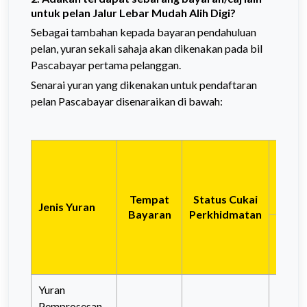
untuk pelan Jalur Lebar Mudah Alih Digi?
Sebagai tambahan kepada bayaran pendahuluan
pelan, yuran sekali sahaja akan dikenakan pada bil
Pascabayar pertama pelanggan.
Senarai yuran yang dikenakan untuk pendaftaran
pelan Pascabayar disenaraikan di bawah:
(Stor
Dig
Tempat
Status Cukai
Jenis Yuran
Bayaran
Perkhidmatan
Talian
Baru
Yuran
Pemprosesan