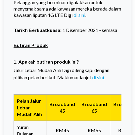
Pelanggan yang berminat digalakkan untuk
menyemak sama ada kawasan mereka berada dalam
kawasan liputan 4G LTE Digi
di sini
.
Tarikh Berkuatkuasa:
1 Disember 2021 - semasa
Butiran Produk
1. Apakah butiran produk ini?
Jalur Lebar Mudah Alih Digi dilengkapi dengan
pilihan pelan berikut. Maklumat lanjut
di sini
.
Pelan Jalur
Broadband
Broadband
Broadba
Lebar
45
65
105
Mudah Alih
Yuran
RM45
RM65
RM105
Bulanan