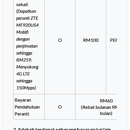
sekali
(Dapatkan
peranti ZTE
MF920US4
Mobifi
dengan
O
RM100
PERCUM
penjimatan
sehingga
RM259.
Menyokong
4G LTE
sehingga
150Mpps)
Bayaran
RM60
Pendahuluan
O
(Rebat bulanan RM5 x 1
bulan)
Peranti
2. Adakah terdapat sebarang bayaran/caj lain