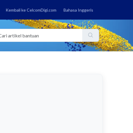
Kembali ke CelcomDigi.com
Bahasa Inggeris