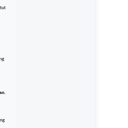
tut
ang
an.
ang