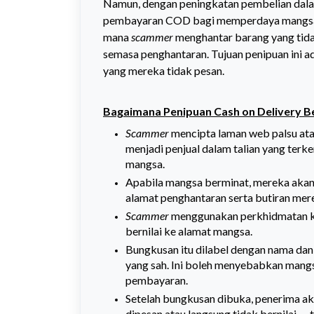
Namun, dengan peningkatan pembelian dala
pembayaran COD bagi memperdaya mangsa ya
mana
scammer
menghantar barang yang tida
semasa penghantaran. Tujuan penipuan ini
yang mereka tidak pesan.
Bagaimana Penipuan Cash on Delivery B
Scammer
mencipta laman web palsu ata
menjadi penjual dalam talian yang te
mangsa.
Apabila mangsa berminat, mereka aka
alamat penghantaran serta butiran mer
Scammer
menggunakan perkhidmatan ku
bernilai ke alamat mangsa.
Bungkusan itu dilabel dengan nama dan
yang sah. Ini boleh menyebabkan mangs
pembayaran.
Setelah bungkusan dibuka, penerima a
dipesan atau langsung tidak bernilai — t