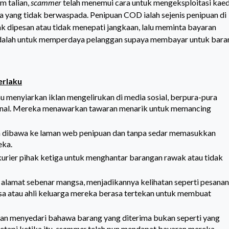
m talian,
scammer
telah menemui cara untuk mengeksploitasi kae
ng tidak berwaspada. Penipuan COD ialah sejenis penipuan di
k dipesan atau tidak menepati jangkaan, lalu meminta bayaran
 adalah untuk memperdaya pelanggan supaya membayar untuk bara
erlaku
u menyiarkan iklan mengelirukan di media sosial, berpura-pura
rkenal. Mereka menawarkan tawaran menarik untuk memancing
n dibawa ke laman web penipuan dan tanpa sedar memasukkan
eka.
rier pihak ketiga untuk menghantar barangan rawak atau tidak
 alamat sebenar mangsa, menjadikannya kelihatan seperti pesanan
a atau ahli keluarga mereka berasa tertekan untuk membuat
kan menyedari bahawa barang yang diterima bukan seperti yang
etapi ketika itu,
scammer
telah pun mendapat bayaran mereka.