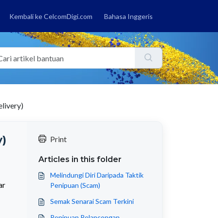
Kembali ke CelcomDigi.com
Bahasa Inggeris
livery)
)
Print
Articles in this folder
Melindungi Diri Daripada Taktik
ar
Penipuan (Scam)
Semak Senarai Scam Terkini
Penipuan Pelancongan