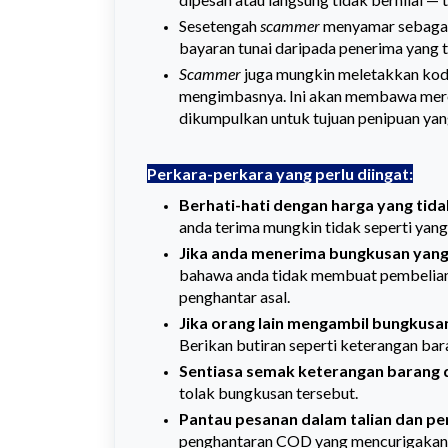
Sesetengah
scammer
menyamar sebagai
bayaran tunai daripada penerima yang ti
Scammer
juga mungkin meletakkan ko
mengimbasnya. Ini akan membawa mere
dikumpulkan untuk tujuan penipuan yan
Perkara-perkara yang perlu diingat:
Berhati-hati dengan harga yang tida
anda terima mungkin tidak seperti yang
Jika anda menerima bungkusan yang 
bahawa anda tidak membuat pembelian
penghantar asal.
Jika orang lain mengambil bungkusa
Berikan butiran seperti keterangan bar
Sentiasa semak keterangan barang 
tolak bungkusan tersebut.
Pantau pesanan dalam talian dan pe
penghantaran COD yang mencurigakan